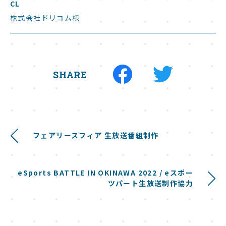
CL
ABOUT
株式会社ドリコム様
会社概要
WORKS
実績
SHARE
SERVICE
サービス
フェアリースフィア 生放送番組制作
BLOG
お役立ち記事
eSports BATTLE IN OKINAWA 2022 / eスポー
RECRUIT
ツパート生放送制作協力
採用情報
ENTRY