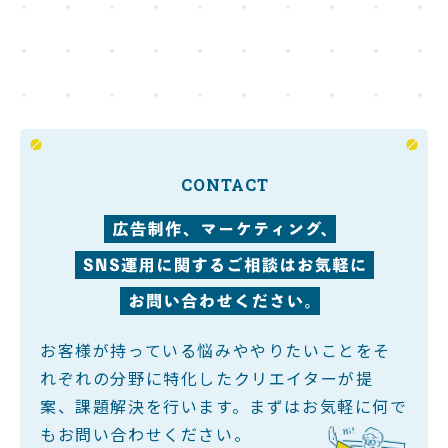
TOP
トップ
ABOUT
会社概要
WORKS
CONTACT
実績
SERVICE
サービス
BLOG
お客様が持っている悩みややりたいことをそ
お役立ち記事
れぞれの分野に特化したクリエイターが提
RECRUIT
案、課題解決を行います。
まずはお気軽に何で
もお問い合わせください。
採用情報